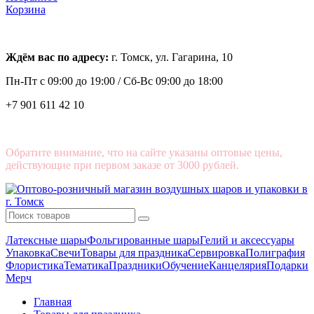
Корзина
Ждём вас по адресу:
г. Томск, ул. Гагарина, 10
Пн-Пт с
09:00 до 19:00 /
Сб-Вс 09:00 до 18:00
+7 901 611 42 10
Обратите внимание, что на сайте указаны оптовые цены,
действующие при первом заказе от 3000 рублей.
Латексные шары
Фольгированные шары
Гелий и аксессуары
Упаковка
Свечи
Товары для праздника
Сервировка
Полиграфия
Флористика
Тематика
Праздники
Обучение
Канцелярия
Подарки
Мерч
Главная