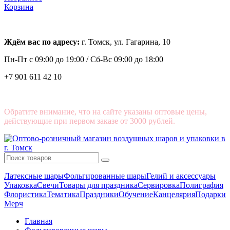
Корзина
Ждём вас по адресу:
г. Томск, ул. Гагарина, 10
Пн-Пт с
09:00 до 19:00 /
Сб-Вс 09:00 до 18:00
+7 901 611 42 10
Обратите внимание, что на сайте указаны оптовые цены,
действующие при первом заказе от 3000 рублей.
Латексные шары
Фольгированные шары
Гелий и аксессуары
Упаковка
Свечи
Товары для праздника
Сервировка
Полиграфия
Флористика
Тематика
Праздники
Обучение
Канцелярия
Подарки
Мерч
Главная