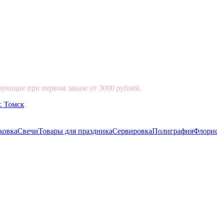
вующие при первом заказе от 3000 рублей.
ковка
Свечи
Товары для праздника
Сервировка
Полиграфия
Флори