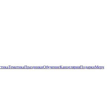
стика
Тематика
Праздники
Обучение
Канцелярия
Подарки
Мерч