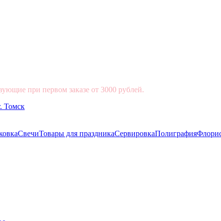
вующие при первом заказе от 3000 рублей.
ковка
Свечи
Товары для праздника
Сервировка
Полиграфия
Флори