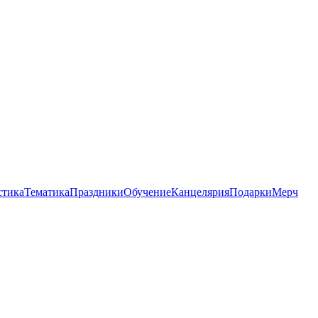
стика
Тематика
Праздники
Обучение
Канцелярия
Подарки
Мерч