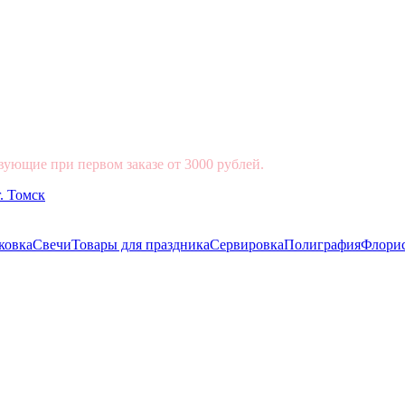
вующие при первом заказе от 3000 рублей.
ковка
Свечи
Товары для праздника
Сервировка
Полиграфия
Флори