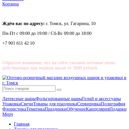
Корзина
Ждём вас по адресу:
г. Томск, ул. Гагарина, 10
Пн-Пт с
09:00 до 19:00 /
Сб-Вс 09:00 до 18:00
+7 901 611 42 10
Обратите внимание, что на сайте указаны оптовые цены,
действующие при первом заказе от 3000 рублей.
Латексные шары
Фольгированные шары
Гелий и аксессуары
Упаковка
Свечи
Товары для праздника
Сервировка
Полиграфия
Флористика
Тематика
Праздники
Обучение
Канцелярия
Подарки
Мерч
Главная