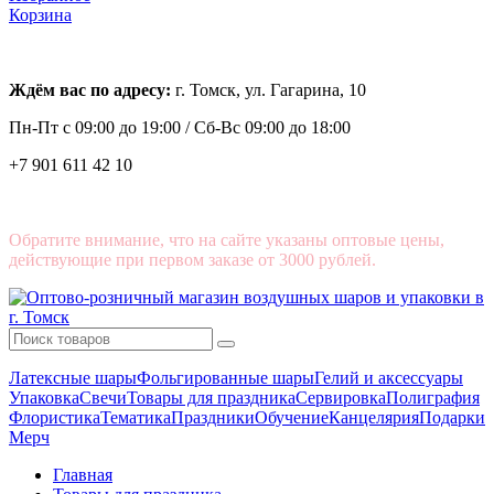
Корзина
Ждём вас по адресу:
г. Томск, ул. Гагарина, 10
Пн-Пт с
09:00 до 19:00 /
Сб-Вс 09:00 до 18:00
+7 901 611 42 10
Обратите внимание, что на сайте указаны оптовые цены,
действующие при первом заказе от 3000 рублей.
Латексные шары
Фольгированные шары
Гелий и аксессуары
Упаковка
Свечи
Товары для праздника
Сервировка
Полиграфия
Флористика
Тематика
Праздники
Обучение
Канцелярия
Подарки
Мерч
Главная