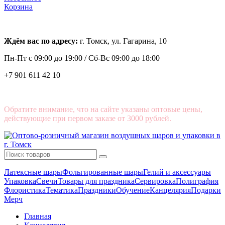
Корзина
Ждём вас по адресу:
г. Томск, ул. Гагарина, 10
Пн-Пт с
09:00 до 19:00 /
Сб-Вс 09:00 до 18:00
+7 901 611 42 10
Обратите внимание, что на сайте указаны оптовые цены,
действующие при первом заказе от 3000 рублей.
Латексные шары
Фольгированные шары
Гелий и аксессуары
Упаковка
Свечи
Товары для праздника
Сервировка
Полиграфия
Флористика
Тематика
Праздники
Обучение
Канцелярия
Подарки
Мерч
Главная