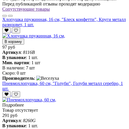
Перед публикацией отзывы проходят модерацию
Сопутствующие товары
Хлопушка пружинная, 16 см, "Блеск конфетти", Круги металл
разноцвет, 1 шт.
В корзину
97 руб
Артикул
:
8116B
В упаковке
:
1 шт.
Мин. партия
:
1 шт
В наличии:
7 шт
Скоро:
0 шт
Производитель
:
Пневмохлопушка, 60 см, "Голуби", Голуби металл серебро, 1
шт.
Подробнее
Товар отсутствует
291 руб
Артикул
:
8260G
В упаковке
:
1 шт.