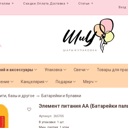
ателям
Скидки.Оплата.Доставка
Статьи
Вход
,
лий и аксессуары
Упаковка
Свечи
Товары для пра
чение
Канцелярия
Подарки
Мерч
ити, базы и другое
Батарейки и булавки
Элемент питания АА (Батарейки пальч
Артикул:
265705
В упаковке: 1 шт.
Мин. партия: 1 упак