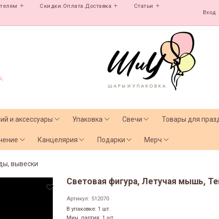
ателям
Скидки.Оплата.Доставка
Статьи
Вход
,
лий и аксессуары
Упаковка
Свечи
Товары для праз
чение
Канцелярия
Подарки
Мерч
ды, вывески
Световая фигура, Летучая мышь, Теп
Артикул:
512070
В упаковке: 1 шт.
Мин. партия: 1 шт