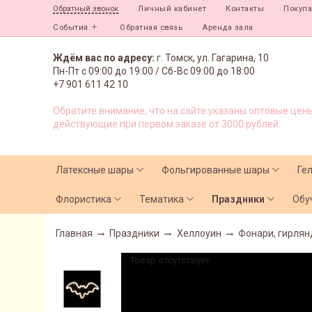
Личный кабинет
Контакты
Покуп
Обратный звонок
События
Обратная связь
Аренда зала
Ждём вас по адресу:
г. Томск, ул. Гагарина, 10
Пн-Пт с
09:00 до 19:00 /
Сб-Вс 09:00 до 18:00
+7 901 611 42 10
Обратите внимание, что на сайте указаны оптовые цены
действующие при первом заказе от 3000 рублей.
Латексные шары
Фольгированные шары
Ге
Флористика
Тематика
Праздники
Обу
Главная
Праздники
Хеллоуин
Фонари, гирлян
Товар отсутствует