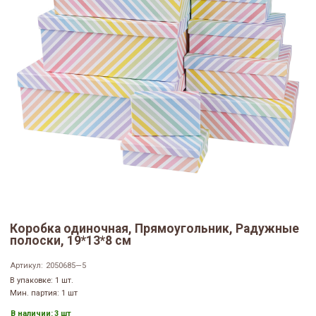
Коробка одиночная, Прямоугольник, Радужные
полоски, 19*13*8 см
Артикул:
2050685—5
В упаковке: 1 шт.
Мин. партия: 1 шт
В наличии:
3 шт