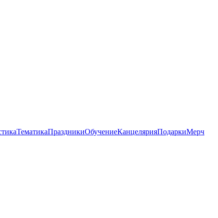
стика
Тематика
Праздники
Обучение
Канцелярия
Подарки
Мерч