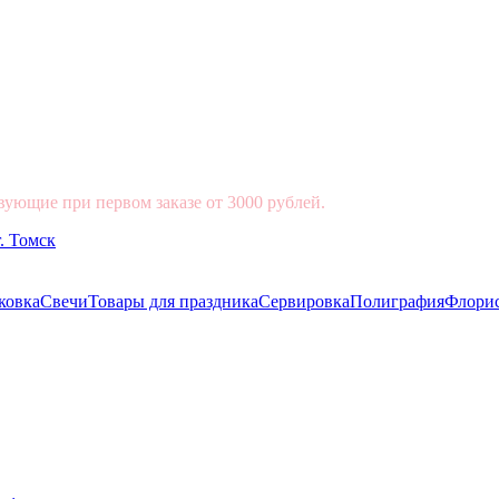
вующие при первом заказе от 3000 рублей.
ковка
Свечи
Товары для праздника
Сервировка
Полиграфия
Флори