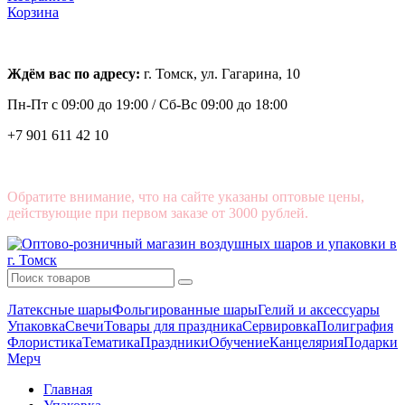
Корзина
Ждём вас по адресу:
г. Томск, ул. Гагарина, 10
Пн-Пт с
09:00 до 19:00 /
Сб-Вс 09:00 до 18:00
+7 901 611 42 10
Обратите внимание, что на сайте указаны оптовые цены,
действующие при первом заказе от 3000 рублей.
Латексные шары
Фольгированные шары
Гелий и аксессуары
Упаковка
Свечи
Товары для праздника
Сервировка
Полиграфия
Флористика
Тематика
Праздники
Обучение
Канцелярия
Подарки
Мерч
Главная