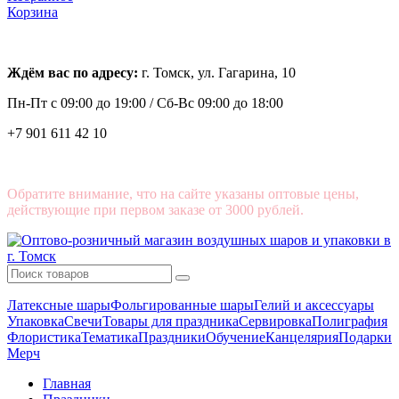
Корзина
Ждём вас по адресу:
г. Томск, ул. Гагарина, 10
Пн-Пт с
09:00 до 19:00 /
Сб-Вс 09:00 до 18:00
+7 901 611 42 10
Обратите внимание, что на сайте указаны оптовые цены,
действующие при первом заказе от 3000 рублей.
Латексные шары
Фольгированные шары
Гелий и аксессуары
Упаковка
Свечи
Товары для праздника
Сервировка
Полиграфия
Флористика
Тематика
Праздники
Обучение
Канцелярия
Подарки
Мерч
Главная