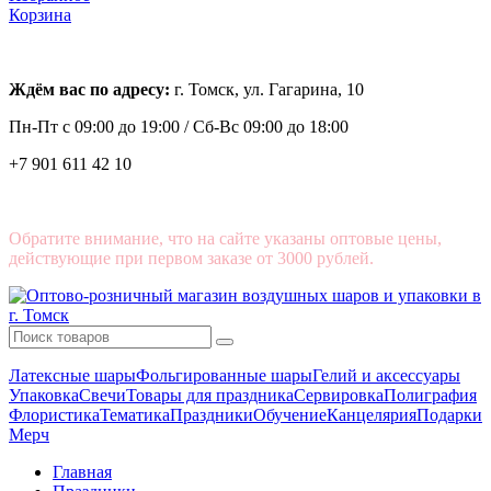
Корзина
Ждём вас по адресу:
г. Томск, ул. Гагарина, 10
Пн-Пт с
09:00 до 19:00 /
Сб-Вс 09:00 до 18:00
+7 901 611 42 10
Обратите внимание, что на сайте указаны оптовые цены,
действующие при первом заказе от 3000 рублей.
Латексные шары
Фольгированные шары
Гелий и аксессуары
Упаковка
Свечи
Товары для праздника
Сервировка
Полиграфия
Флористика
Тематика
Праздники
Обучение
Канцелярия
Подарки
Мерч
Главная