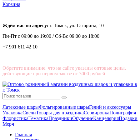
Корзина
Ждём вас по адресу:
г. Томск, ул. Гагарина, 10
Пн-Пт с
09:00 до 19:00 /
Сб-Вс 09:00 до 18:00
+7 901 611 42 10
Обратите внимание, что на сайте указаны оптовые цены,
действующие при первом заказе от 3000 рублей.
Латексные шары
Фольгированные шары
Гелий и аксессуары
Упаковка
Свечи
Товары для праздника
Сервировка
Полиграфия
Флористика
Тематика
Праздники
Обучение
Канцелярия
Подарки
Мерч
Главная