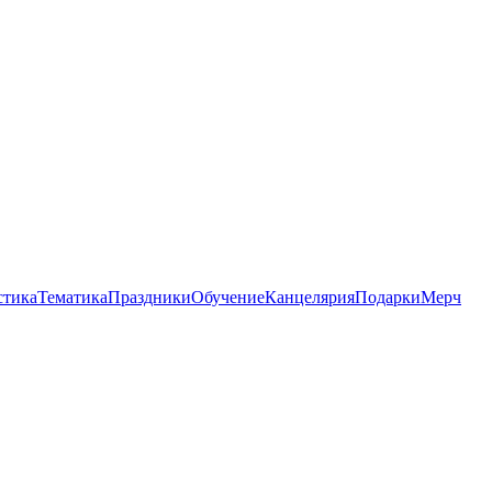
стика
Тематика
Праздники
Обучение
Канцелярия
Подарки
Мерч