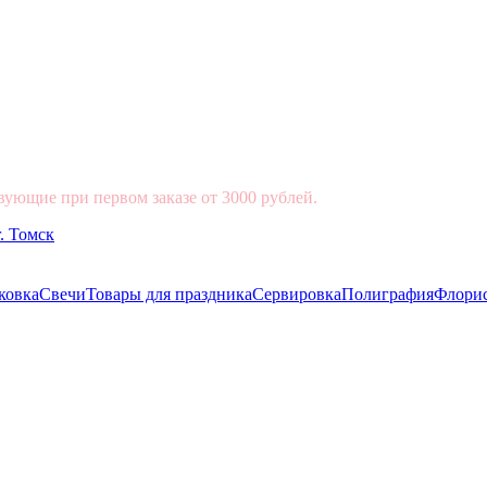
вующие при первом заказе от 3000 рублей.
ковка
Свечи
Товары для праздника
Сервировка
Полиграфия
Флори