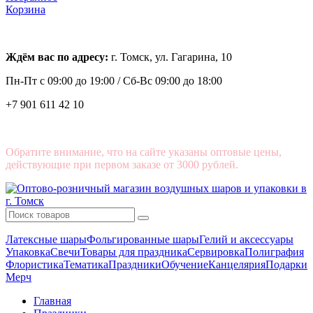
Корзина
Ждём вас по адресу:
г. Томск, ул. Гагарина, 10
Пн-Пт с
09:00 до 19:00 /
Сб-Вс 09:00 до 18:00
+7 901 611 42 10
Обратите внимание, что на сайте указаны оптовые цены,
действующие при первом заказе от 3000 рублей.
Латексные шары
Фольгированные шары
Гелий и аксессуары
Упаковка
Свечи
Товары для праздника
Сервировка
Полиграфия
Флористика
Тематика
Праздники
Обучение
Канцелярия
Подарки
Мерч
Главная