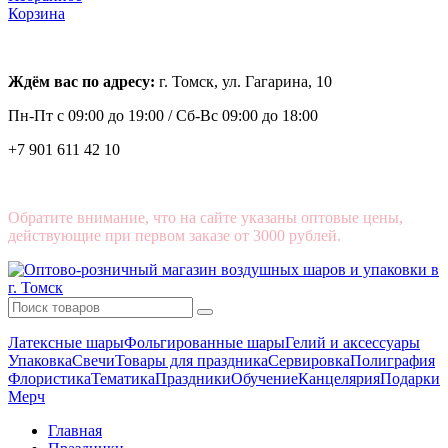
Корзина
Ждём вас по адресу:
г. Томск, ул. Гагарина, 10
Пн-Пт с
09:00 до 19:00 /
Сб-Вс 09:00 до 18:00
+7 901 611 42 10
Обратите внимание, что на сайте указаны оптовые цены,
действующие при первом заказе от 3000 рублей.
Латексные шары
Фольгированные шары
Гелий и аксессуары
Упаковка
Свечи
Товары для праздника
Сервировка
Полиграфия
Флористика
Тематика
Праздники
Обучение
Канцелярия
Подарки
Мерч
Главная