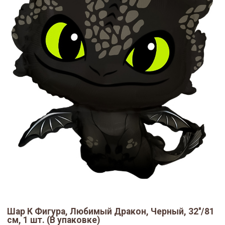
Шар К Фигура, Любимый Дракон, Черный, 32''/81
см, 1 шт. (В упаковке)