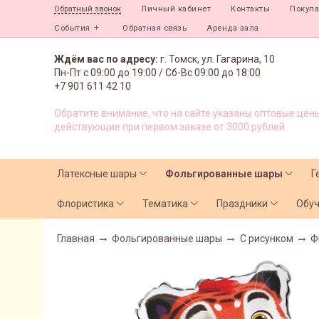
Личный кабинет
Контакты
Покуп
Обратный звонок
События
Обратная связь
Аренда зала
Ждём вас по адресу:
г. Томск, ул. Гагарина, 10
Пн-Пт с
09:00 до 19:00 /
Сб-Вс 09:00 до 18:00
+7 901 611 42 10
Обратите внимание, что на сайте указаны оптовые цены
действующие при первом заказе от 3000 рублей.
Латексные шары
Фольгированные шары
Г
Флористика
Тематика
Праздники
Обу
Главная
Фольгированные шары
С рисунком
Ф