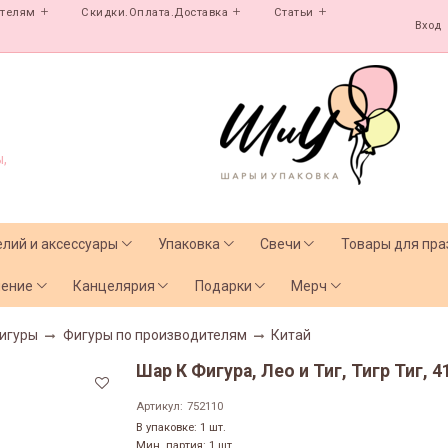
ателям
Скидки.Оплата.Доставка
Статьи
Вход
,
елий и аксессуары
Упаковка
Свечи
Товары для пра
чение
Канцелярия
Подарки
Мерч
игуры
Фигуры по производителям
Китай
Шар К Фигура, Лео и Тиг, Тигр Тиг, 41
Артикул:
752110
В упаковке: 1 шт.
Мин. партия: 1 шт