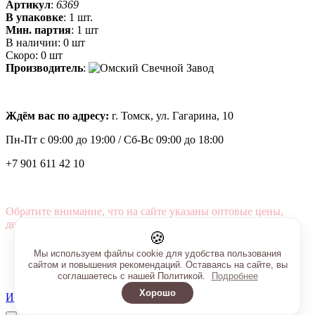
Артикул
:
6369
В упаковке
:
1 шт.
Мин. партия
:
1 шт
В наличии:
0 шт
Скоро:
0 шт
Производитель
:
Ждём вас по адресу:
г. Томск, ул. Гагарина, 10
Пн-Пт с
09:00 до 19:00 /
Сб-Вс 09:00 до 18:00
+7 901 611 42 10
Обратите внимание, что на сайте указаны оптовые цены,
действующие при первом заказе от 3000 рублей.
🍪
Мы используем файлы cookie для удобства пользования
сайтом и повышения рекомендаций. Оставаясь на сайте, вы
соглашаетесь с нашей Политикой.
Подробнее
Хорошо
Интернет-магазин создан на InSales