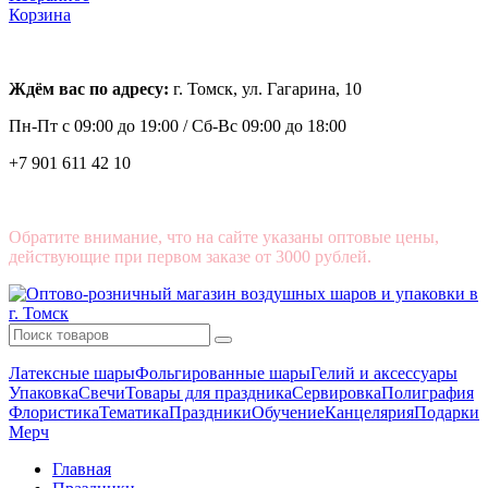
Корзина
Ждём вас по адресу:
г. Томск, ул. Гагарина, 10
Пн-Пт с
09:00 до 19:00 /
Сб-Вс 09:00 до 18:00
+7 901 611 42 10
Обратите внимание, что на сайте указаны оптовые цены,
действующие при первом заказе от 3000 рублей.
Латексные шары
Фольгированные шары
Гелий и аксессуары
Упаковка
Свечи
Товары для праздника
Сервировка
Полиграфия
Флористика
Тематика
Праздники
Обучение
Канцелярия
Подарки
Мерч
Главная