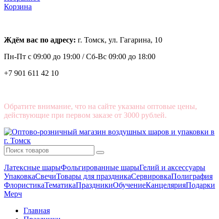
Корзина
Ждём вас по адресу:
г. Томск, ул. Гагарина, 10
Пн-Пт с
09:00 до 19:00 /
Сб-Вс 09:00 до 18:00
+7 901 611 42 10
Обратите внимание, что на сайте указаны оптовые цены,
действующие при первом заказе от 3000 рублей.
Латексные шары
Фольгированные шары
Гелий и аксессуары
Упаковка
Свечи
Товары для праздника
Сервировка
Полиграфия
Флористика
Тематика
Праздники
Обучение
Канцелярия
Подарки
Мерч
Главная