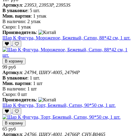
Артикул
:
23953, 23953P, 23953S
В упаковке
:
5 шт.
Мин. партия
:
1 упак
В наличии:
2 упак
Скоро:
1 упак
Производитель
:
Шар К Фигура, Мороженое, Бежевый, Сатин, 88*42 см, 1 шт.
В корзину
99 руб
Артикул
:
24794, ШИУ-4005, 24794P
В упаковке
:
1 шт.
Мин. партия
:
1 шт
В наличии:
1 шт
Скоро:
0 шт
Производитель
:
Шар К Фигура, Торт, Бежевый, Сатин, 90*50 см, 1 шт.
В корзину
65 руб
Артикул
:
24766, ШИУ-4001, 24766P, CHY-B0465