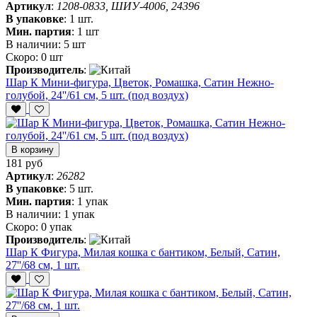
Артикул
:
1208-0833, ШИУ-4006, 24396
В упаковке
:
1 шт.
Мин. партия
:
1 шт
В наличии:
5 шт
Скоро:
0 шт
Производитель
:
Шар К Мини-фигура, Цветок, Ромашка, Сатин Нежно-
голубой, 24''/61 см, 5 шт. (под воздух)
В корзину
181 руб
Артикул
:
26282
В упаковке
:
5 шт.
Мин. партия
:
1 упак
В наличии:
1 упак
Скоро:
0 упак
Производитель
:
Шар К Фигура, Милая кошка с бантиком, Белый, Сатин,
27''/68 см, 1 шт.