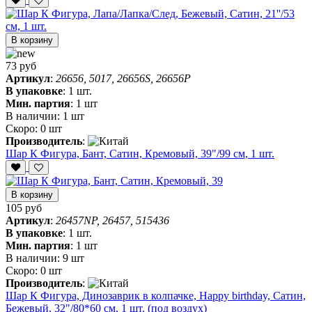
В корзину
73 руб
Артикул
:
26656, 5017, 26656S, 26656P
В упаковке
:
1 шт.
Мин. партия
:
1 шт
В наличии:
1 шт
Скоро:
0 шт
Производитель
:
Шар К Фигура, Бант, Сатин, Кремовый, 39"/99 см, 1 шт.
В корзину
105 руб
Артикул
:
26457NP, 26457, 515436
В упаковке
:
1 шт.
Мин. партия
:
1 шт
В наличии:
9 шт
Скоро:
0 шт
Производитель
:
Шар К Фигура, Динозаврик в колпачке, Happy birthday, Сатин,
Бежевый, 32"/80*60 см, 1 шт. (под воздух)