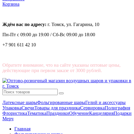
Корзина
Ждём вас по адресу:
г. Томск, ул. Гагарина, 10
Пн-Пт с
09:00 до 19:00 /
Сб-Вс 09:00 до 18:00
+7 901 611 42 10
Обратите внимание, что на сайте указаны оптовые цены,
действующие при первом заказе от 3000 рублей.
Латексные шары
Фольгированные шары
Гелий и аксессуары
Упаковка
Свечи
Товары для праздника
Сервировка
Полиграфия
Флористика
Тематика
Праздники
Обучение
Канцелярия
Подарки
Мерч
Главная