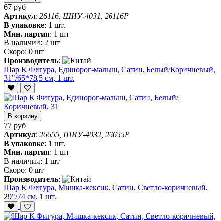
67 руб
Артикул
:
26116, ШИУ-4031, 26116P
В упаковке
:
1 шт.
Мин. партия
:
1 шт
В наличии:
2 шт
Скоро:
0 шт
Производитель
:
Шар К Фигура, Единорог-малыш, Сатин, Белый/Коричневый,
31"/65*78,5 см, 1 шт.
В корзину
77 руб
Артикул
:
26655, ШИУ-4032, 26655P
В упаковке
:
1 шт.
Мин. партия
:
1 шт
В наличии:
1 шт
Скоро:
0 шт
Производитель
:
Шар К Фигура, Мишка-кексик, Сатин, Светло-коричневый,
29"/74 см, 1 шт.