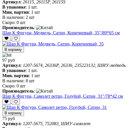
Артикул
:
26115, 26115P, 26115S
В упаковке
:
1 шт.
Мин. партия
:
1 шт
В наличии:
2 шт
Скоро:
0 шт
Производитель
:
Шар К Фигура, Медведь, Сатин, Коричневый, 35"/89*65 см
В корзину
97 руб
Артикул
:
1207-5674, 26336P, 26336, 235223132, ШИУ-медведь
В упаковке
:
1 шт.
Мин. партия
:
1 шт
В наличии:
8 шт
Скоро:
0 шт
Производитель
:
Шар К Фигура, Самолет ретро, Голубой, Сатин, 31"/78*42 см
В корзину
75 руб
Артикул
:
1207-5675, 752083, ШИУ-самолет