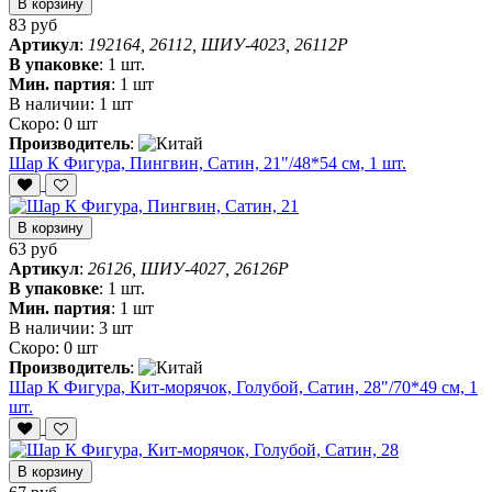
В корзину
83 руб
Артикул
:
192164, 26112, ШИУ-4023, 26112P
В упаковке
:
1 шт.
Мин. партия
:
1 шт
В наличии:
1 шт
Скоро:
0 шт
Производитель
:
Шар К Фигура, Пингвин, Сатин, 21"/48*54 см, 1 шт.
В корзину
63 руб
Артикул
:
26126, ШИУ-4027, 26126P
В упаковке
:
1 шт.
Мин. партия
:
1 шт
В наличии:
3 шт
Скоро:
0 шт
Производитель
:
Шар К Фигура, Кит-морячок, Голубой, Сатин, 28"/70*49 см, 1
шт.
В корзину