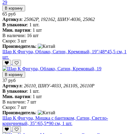
В корзину
65 руб
Артикул
:
25062P, 192162, ШИУ-4036, 25062
В упаковке
:
1 шт.
Мин. партия
:
1 шт
В наличии:
16 шт
Скоро:
3 шт
Производитель
:
Шар К Фигура, Облако, Сатин, Кремовый, 19"/48*45,5 см, 1
шт.
В корзину
37 руб
Артикул
:
26110, ШИУ-4033, 26110S, 26110P
В упаковке
:
1 шт.
Мин. партия
:
1 шт
В наличии:
7 шт
Скоро:
7 шт
Производитель
:
Шар К Фигура, Мишка с бантиком, Сатин, Светло-
коричневый, 35"/65,5*90 см, 1 шт.