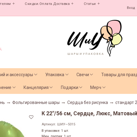
ателям
Скидки.Оплата.Доставка
Статьи
Вход
,
лий и аксессуары
Упаковка
Свечи
Товары для праз
чение
Канцелярия
Подарки
Мерч
нь
Фольгированные шары
Сердца без рисунка
стандарт 2
К 22"/56 см, Сердце, Люкс, Матовый
Артикул:
ШИУ—5015
В упаковке: 1 шт.
Мин. партия: 1 шт