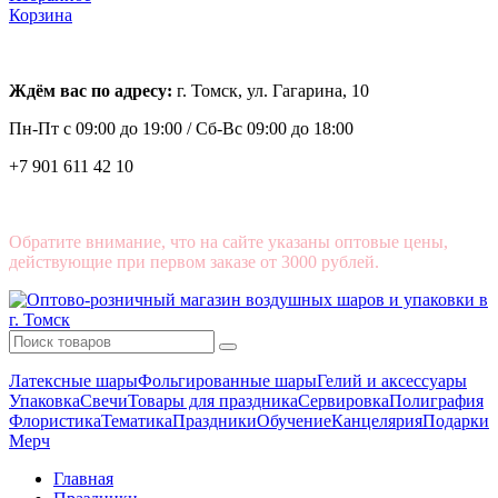
Корзина
Ждём вас по адресу:
г. Томск, ул. Гагарина, 10
Пн-Пт с
09:00 до 19:00 /
Сб-Вс 09:00 до 18:00
+7 901 611 42 10
Обратите внимание, что на сайте указаны оптовые цены,
действующие при первом заказе от 3000 рублей.
Латексные шары
Фольгированные шары
Гелий и аксессуары
Упаковка
Свечи
Товары для праздника
Сервировка
Полиграфия
Флористика
Тематика
Праздники
Обучение
Канцелярия
Подарки
Мерч
Главная