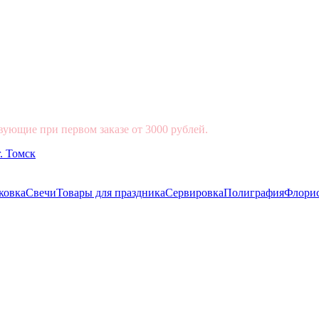
вующие при первом заказе от 3000 рублей.
ковка
Свечи
Товары для праздника
Сервировка
Полиграфия
Флори