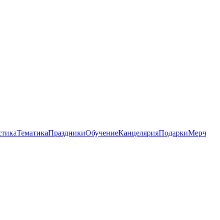
стика
Тематика
Праздники
Обучение
Канцелярия
Подарки
Мерч