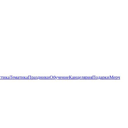
стика
Тематика
Праздники
Обучение
Канцелярия
Подарки
Мерч