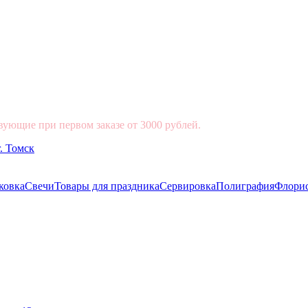
вующие при первом заказе от 3000 рублей.
ковка
Свечи
Товары для праздника
Сервировка
Полиграфия
Флори