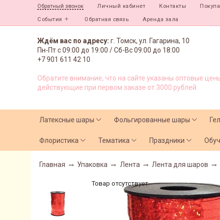
Личный кабинет
Контакты
Покуп
Обратный звонок
События
Обратная связь
Аренда зала
Ждём вас по адресу:
г. Томск, ул. Гагарина, 10
Пн-Пт с
09:00 до 19:00 /
Сб-Вс 09:00 до 18:00
+7 901 611 42 10
Обратите внимание, что на сайте указаны оптовые цены
действующие при первом заказе от 3000 рублей.
Латексные шары
Фольгированные шары
Ге
Флористика
Тематика
Праздники
Обу
Главная
Упаковка
Лента
Лента для шаров
Товар отсутствует