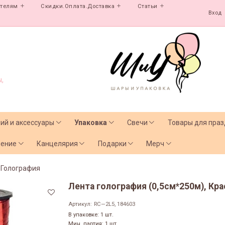
ателям
Скидки.Оплата.Доставка
Статьи
Вход
,
лий и аксессуары
Упаковка
Свечи
Товары для праз
чение
Канцелярия
Подарки
Мерч
Голография
Лента голография (0,5см*250м), Кр
Артикул:
RC—2L5, 184603
В упаковке: 1 шт.
Мин. партия: 1 шт