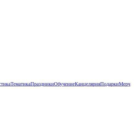
стика
Тематика
Праздники
Обучение
Канцелярия
Подарки
Мерч