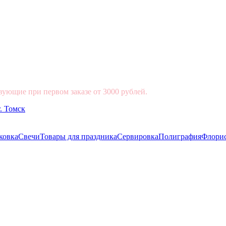
вующие при первом заказе от 3000 рублей.
ковка
Свечи
Товары для праздника
Сервировка
Полиграфия
Флори