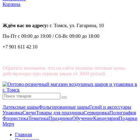
Корзина
Ждём вас по адресу:
г. Томск, ул. Гагарина, 10
Пн-Пт с
09:00 до 19:00 /
Сб-Вс 09:00 до 18:00
+7 901 611 42 10
Обратите внимание, что на сайте указаны оптовые цены,
действующие при первом заказе от 3000 рублей.
Латексные шары
Фольгированные шары
Гелий и аксессуары
Упаковка
Свечи
Товары для праздника
Сервировка
Полиграфия
Флористика
Тематика
Праздники
Обучение
Канцелярия
Подарки
Мерч
Главная