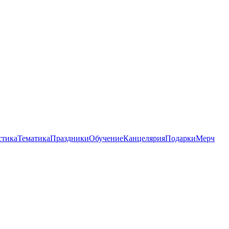
стика
Тематика
Праздники
Обучение
Канцелярия
Подарки
Мерч