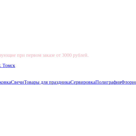
вующие при первом заказе от 3000 рублей.
ковка
Свечи
Товары для праздника
Сервировка
Полиграфия
Флори