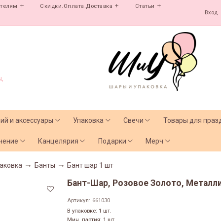
ателям
Скидки.Оплата.Доставка
Статьи
Вход
,
лий и аксессуары
Упаковка
Свечи
Товары для праз
чение
Канцелярия
Подарки
Мерч
аковка
Банты
Бант шар 1 шт
Бант-Шар, Розовое Золото, Металлик
Артикул:
661030
В упаковке: 1 шт.
Мин. партия: 1 шт