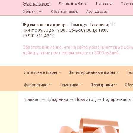
Личный кабинет
Контакты
Покуп
Обратный звонок
События
Обратная связь
Аренда зала
Ждём вас по адресу:
г. Томск, ул. Гагарина, 10
Пн-Пт с
09:00 до 19:00 /
Сб-Вс 09:00 до 18:00
+7 901 611 42 10
Обратите внимание, что на сайте указаны оптовые цены
действующие при первом заказе от 3000 рублей.
Латексные шары
Фольгированные шары
Ге
Флористика
Тематика
Праздники
Обу
Главная
Праздники
Новый год
Подарочная уп