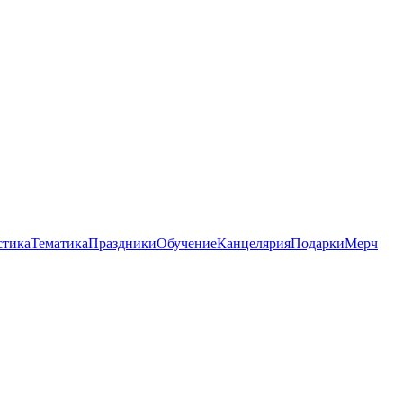
стика
Тематика
Праздники
Обучение
Канцелярия
Подарки
Мерч