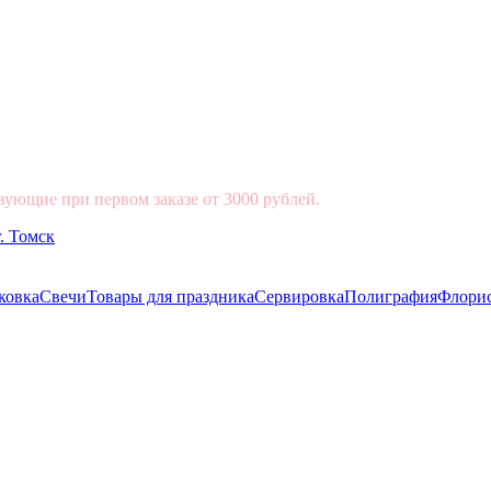
вующие при первом заказе от 3000 рублей.
ковка
Свечи
Товары для праздника
Сервировка
Полиграфия
Флори