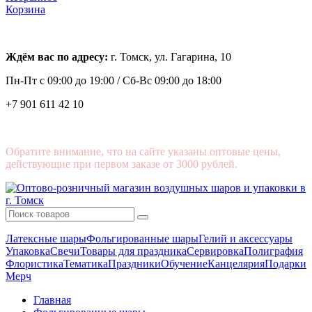
Корзина
Ждём вас по адресу:
г. Томск, ул. Гагарина, 10
Пн-Пт с
09:00 до 19:00 /
Сб-Вс 09:00 до 18:00
+7 901 611 42 10
Обратите внимание, что на сайте указаны оптовые цены,
действующие при первом заказе от 3000 рублей.
Латексные шары
Фольгированные шары
Гелий и аксессуары
Упаковка
Свечи
Товары для праздника
Сервировка
Полиграфия
Флористика
Тематика
Праздники
Обучение
Канцелярия
Подарки
Мерч
Главная