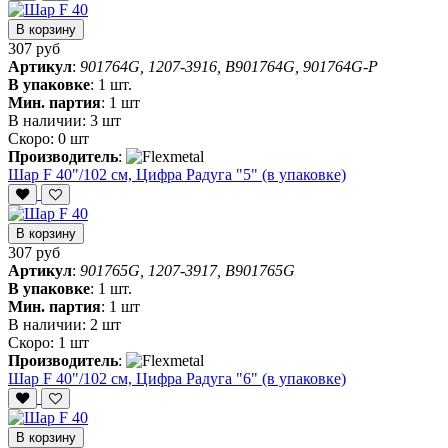
В корзину
307 руб
Артикул
:
901764G, 1207-3916, B901764G, 901764G-P
В упаковке
:
1 шт.
Мин. партия
:
1 шт
В наличии:
3 шт
Скоро:
0 шт
Производитель
:
Шар F 40"/102 см, Цифра Радуга "5" (в упаковке)
В корзину
307 руб
Артикул
:
901765G, 1207-3917, B901765G
В упаковке
:
1 шт.
Мин. партия
:
1 шт
В наличии:
2 шт
Скоро:
1 шт
Производитель
:
Шар F 40"/102 см, Цифра Радуга "6" (в упаковке)
В корзину