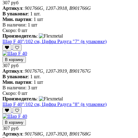
307 руб
Артикул
:
901766G, 1207-3918, B901766G
В упаковке
:
1 шт.
Мин. партия
:
1 шт
В наличии:
1 шт
Скоро:
0 шт
Производитель
:
Шар F 40"/102 см, Цифра Радуга "7" (в упаковке)
В корзину
307 руб
Артикул
:
901767G, 1207-3919, B901767G
В упаковке
:
1 шт.
Мин. партия
:
1 шт
В наличии:
3 шт
Скоро:
0 шт
Производитель
:
Шар F 40"/102 см, Цифра Радуга "8" (в упаковке)
В корзину
307 руб
Артикул
:
901768G, 1207-3920, B901768G