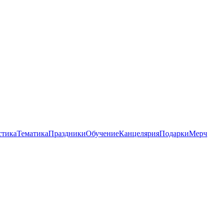
стика
Тематика
Праздники
Обучение
Канцелярия
Подарки
Мерч