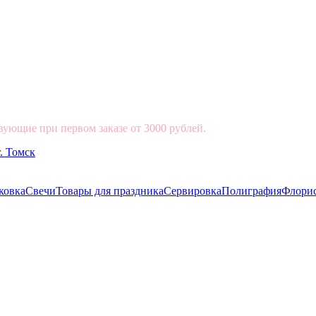
вующие при первом заказе от 3000 рублей.
ковка
Свечи
Товары для праздника
Сервировка
Полиграфия
Флори