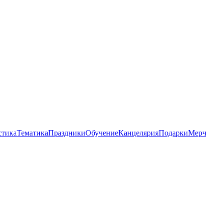
стика
Тематика
Праздники
Обучение
Канцелярия
Подарки
Мерч