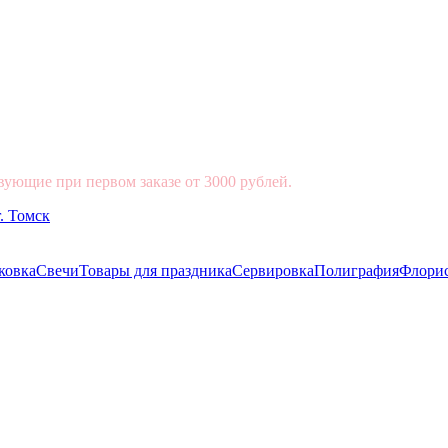
вующие при первом заказе от 3000 рублей.
ковка
Свечи
Товары для праздника
Сервировка
Полиграфия
Флори