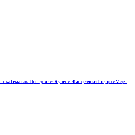
стика
Тематика
Праздники
Обучение
Канцелярия
Подарки
Мерч