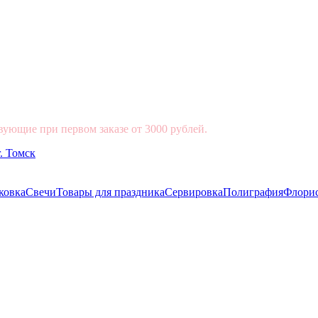
вующие при первом заказе от 3000 рублей.
ковка
Свечи
Товары для праздника
Сервировка
Полиграфия
Флори