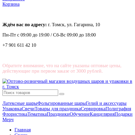
Корзина
Ждём вас по адресу:
г. Томск, ул. Гагарина, 10
Пн-Пт с
09:00 до 19:00 /
Сб-Вс 09:00 до 18:00
+7 901 611 42 10
Обратите внимание, что на сайте указаны оптовые цены,
действующие при первом заказе от 3000 рублей.
Латексные шары
Фольгированные шары
Гелий и аксессуары
Упаковка
Свечи
Товары для праздника
Сервировка
Полиграфия
Флористика
Тематика
Праздники
Обучение
Канцелярия
Подарки
Мерч
Главная