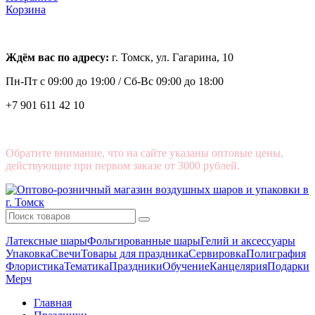
Корзина
Ждём вас по адресу:
г. Томск, ул. Гагарина, 10
Пн-Пт с
09:00 до 19:00 /
Сб-Вс 09:00 до 18:00
+7 901 611 42 10
Обратите внимание, что на сайте указаны оптовые цены,
действующие при первом заказе от 3000 рублей.
Латексные шары
Фольгированные шары
Гелий и аксессуары
Упаковка
Свечи
Товары для праздника
Сервировка
Полиграфия
Флористика
Тематика
Праздники
Обучение
Канцелярия
Подарки
Мерч
Главная