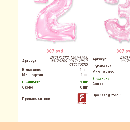
307 руб
307 р
B901762RS, 1207-4763,
B9017
Артикул
:
Артикул
:
901762RS, 901762RS-P,
90176
C901762RS
В упаковке
:
В упаковке
:
1 шт.
Мин. партия
:
Мин. партия
:
1 шт
В наличии:
В наличии:
1 шт
Скоро:
Скоро:
0 шт
Производитель
:
Производитель
: