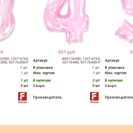
уб
307 руб
3
63RS, 1207-4764,
B901764RS, 1207-4765,
Артикул
:
Артикул
:
3RS, 901763RS-P
901764RS, 901764RS-P
1 шт.
В упаковке
:
1 шт.
В упаковке
:
1 шт
Мин. партия
:
1 шт
Мин. партия
:
1 шт
В наличии:
2 шт
В наличии:
0 шт
Скоро:
0 шт
Скоро:
Производитель
:
Производител