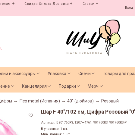
ателям
Скидки.Оплата.Доставка
Статьи
Вход
,
елий и аксессуары
Упаковка
Свечи
Товары для пра
чение
Канцелярия
Подарки
Мерч
Цифры
Flex metal (Испания)
40" (дюймов)
Розовый
Шар F 40"/102 см, Цифра Розовый "0"
Артикул:
B901760RS, 1207—4761, 901760RS, 901760RS-P
В упаковке: 1 шт.
Мин. партия: 1 шт