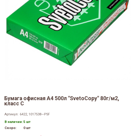
Бумага офисная А4 500л "SvetoCopy" 80г/м2,
класс С
Артикул:
6422, 1017538—PSF
В наличии:
5 шт
Скоро:
0 шт