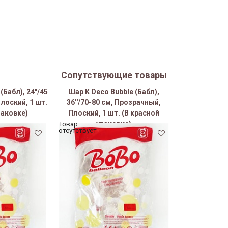
Сопутствующие товары
(Бабл), 24"/45
Шар К Deco Bubble (Бабл),
лоский, 1 шт.
36''/70-80 см, Прозрачный,
паковке)
Плоский, 1 шт. (В красной
упаковке)
Товар
отсутствует