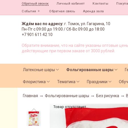
Личный кабинет
Контакты
Покуп
Обратный звонок
События
Обратная связь
Аренда зала
Ждём вас по адресу:
г. Томск, ул. Гагарина, 10
Пн-Пт с
09:00 до 19:00 /
Сб-Вс 09:00 до 18:00
+7 901 611 42 10
Обратите внимание, что на сайте указаны оптовые цены
действующие при первом заказе от 3000 рублей.
Латексные шары
Фольгированные шары
Г
Флористика
Тематика
Праздники
Обу
Главная
Фольгированные шары
Без рисунка
Товар отсутствует