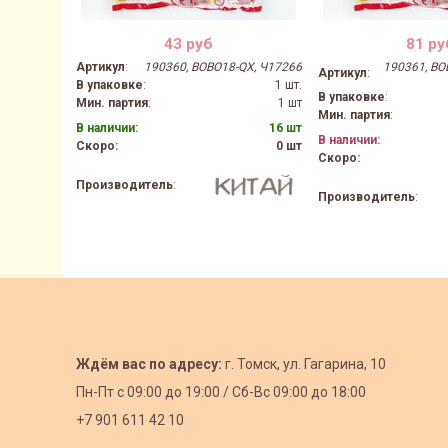
43 руб
81 ру
Артикул
:
190360, BOBO18-QX, Ч17266
190361, BO
Артикул
:
В упаковке
:
1 шт.
В упаковке
:
Мин. партия
:
1 шт
Мин. партия
:
В наличии:
16 шт
В наличии:
Скоро:
0 шт
Скоро:
Производитель
:
Производитель
:
Ждём вас по адресу:
г. Томск, ул. Гагарина, 10
Пн-Пт с
09:00 до 19:00 /
Сб-Вс 09:00 до 18:00
+7 901 611 42 10