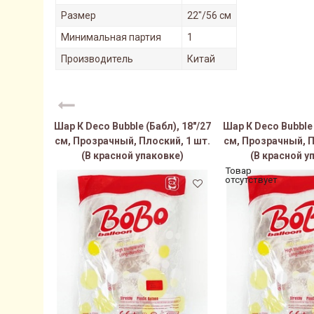
Размер
22"/56 см
Минимальная партия
1
Производитель
Китай
Шар К Deco Bubble (Бабл), 18"/27
Шар К Deco Bubble 
см, Прозрачный, Плоский, 1 шт.
см, Прозрачный, П
(В красной упаковке)
(В красной у
Товар
отсутствует