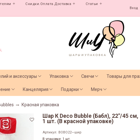
ателям
Скидки.Оплата.Доставка
Статьи
Вход
,
елий и аксессуары
Упаковка
Свечи
Товары для пра
чение
Канцелярия
Подарки
Мерч
Bubbles
Красная упаковка
Шар К Deco Bubble (Бабл), 22"/45 см
1 шт. (В красной упаковке)
Артикул:
BOBO22—шир
В упаковке: 1 шт.