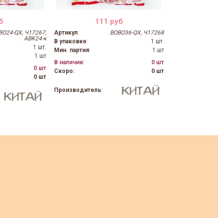
б
111 руб
BO24-QX, Ч17267,
Артикул
:
BOBO36-QX, Ч17268
АВК24-к
В упаковке
:
1 шт.
1 шт.
Мин. партия
:
1 шт
1 шт
В наличии:
0 шт
0 шт
Скоро:
0 шт
0 шт
Производитель
: