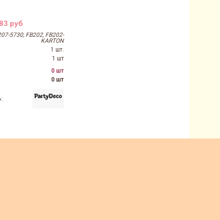
83 руб
207-5730, FB202, FB202-
KARTON
1 шт.
1 шт
0 шт
0 шт
ь
: