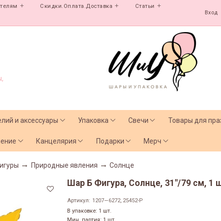
ателям
Скидки.Оплата.Доставка
Статьи
Вход
,
елий и аксессуары
Упаковка
Свечи
Товары для пра
чение
Канцелярия
Подарки
Мерч
игуры
Природные явления
Солнце
Шар Б Фигура, Солнце, 31"/79 см, 1 
Артикул:
1207—6272, 25452-P
В упаковке: 1 шт.
Мин. партия: 1 шт