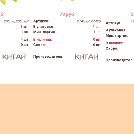
уб
78 руб
5
23278, 23278P
Артикул
:
27423P, 27423
1
Артикул
:
1 шт.
В упаковке
:
1 шт.
В упаковке
:
1 шт
Мин. партия
:
1 шт
Мин. партия
:
4 шт
В наличии:
0 шт
В наличии:
0 шт
Скоро:
0 шт
Скоро:
Производитель
:
Производител