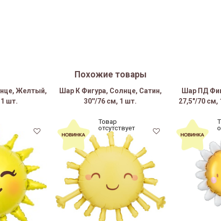
Похожие товары
лнце, Желтый,
Шар К Фигура, Солнце, Сатин,
Шар ПД Фи
 1 шт.
30''/76 см, 1 шт.
27,5"/70 см,
Товар
Т
отсутствует
о