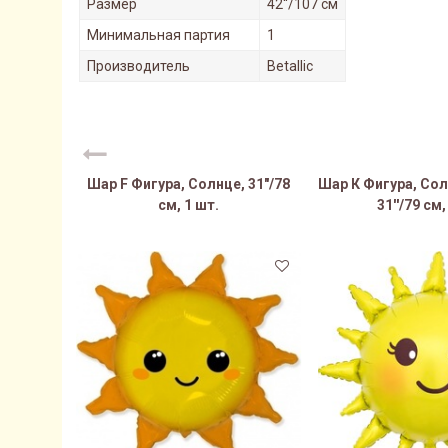
Размер
42''/107 см
Минимальная партия
1
Производитель
Betallic
Шар F Фигура, Солнце, 31"/78
Шар К Фигура, Со
см, 1 шт.
31''/79 см,