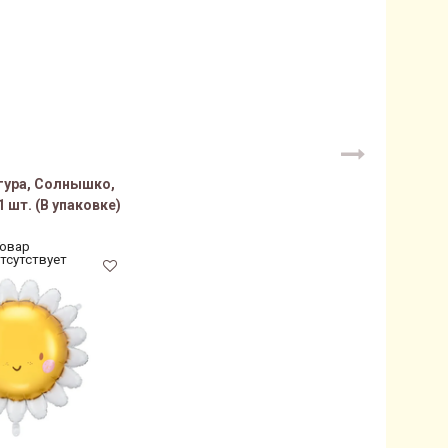
гура, Солнышко,
 1 шт. (В упаковке)
овар
тсутствует