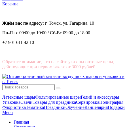
Корзина
Ждём вас по адресу:
г. Томск, ул. Гагарина, 10
Пн-Пт с
09:00 до 19:00 /
Сб-Вс 09:00 до 18:00
+7 901 611 42 10
Обратите внимание, что на сайте указаны оптовые цены,
действующие при первом заказе от 3000 рублей.
Латексные шары
Фольгированные шары
Гелий и аксессуары
Упаковка
Свечи
Товары для праздника
Сервировка
Полиграфия
Флористика
Тематика
Праздники
Обучение
Канцелярия
Подарки
Мерч
Главная