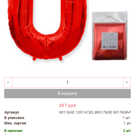
В корзину
307 руб
Артикул
:
901760R, 1207-4183, B901760R, 901760R-P
В упаковке
:
1 шт.
Мин. партия
:
1 шт
В наличии:
2 шт