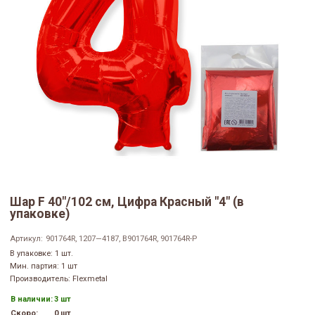
Шар F 40"/102 см, Цифра Красный "4" (в
упаковке)
Артикул:
901764R, 1207—4187, B901764R, 901764R-P
В упаковке: 1 шт.
Мин. партия: 1 шт
Производитель: Flexmetal
В наличии:
3 шт
Скоро:
0 шт