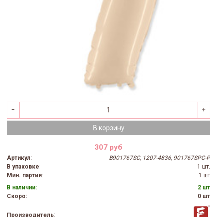
В корзину
307 руб
Артикул
:
B901767SC, 1207-4836, 901767SPC-P
В упаковке
:
1 шт.
Мин. партия
:
1 шт
В наличии:
2 шт
Скоро:
0 шт
Производитель
: