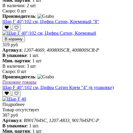
Мин. партия
:
1 шт
В наличии:
2 шт
Скоро:
0 шт
Производитель
:
Шар Г 40''/102 см, Цифра Сатин, Кремовый "8"
В корзину
319 руб
Артикул
:
1207-4669, 400800SCR, 400800SCR-P
В упаковке
:
1 шт.
Мин. партия
:
1 шт
В наличии:
3 шт
Скоро:
0 шт
Производитель
:
Похожие товары
Шар F 40"/102 см, Цифра Сатин Крем "4" (в упаковке)
Подробнее
Товар отсутствует
307 руб
Артикул
:
B901764SC, 1207-4833, 901764SPC-P
В упаковке
:
1 шт.
Мин. партия
:
1 шт