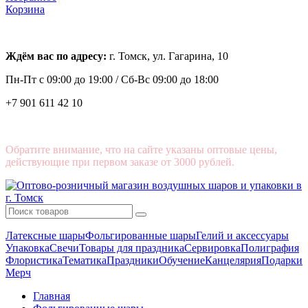
Корзина
Ждём вас по адресу:
г. Томск, ул. Гагарина, 10
Пн-Пт с
09:00 до 19:00 /
Сб-Вс 09:00 до 18:00
+7 901 611 42 10
Обратите внимание, что на сайте указаны оптовые цены,
действующие при первом заказе от 3000 рублей.
Латексные шары
Фольгированные шары
Гелий и аксессуары
Упаковка
Свечи
Товары для праздника
Сервировка
Полиграфия
Флористика
Тематика
Праздники
Обучение
Канцелярия
Подарки
Мерч
Главная